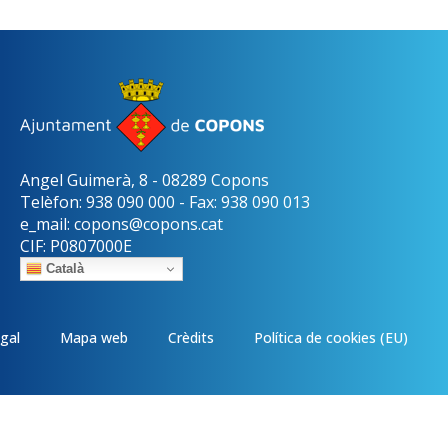
Angel Guimerà, 8 - 08289 Copons
Telèfon: 938 090 000 - Fax: 938 090 013
e_mail: copons@copons.cat
CIF: P0807000E
Català
egal
Mapa web
Crèdits
Política de cookies (EU)