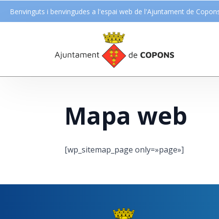
Benvinguts i benvingudes a l'espai web de l'Ajuntament de Copon
Mapa web
[wp_sitemap_page only=»page»]