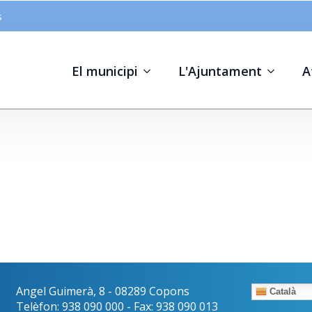
s
El municipi
L'Ajuntament
A
Angel Guimerà, 8 - 08289 Copons
Català
Telèfon: 938 090 000 - Fax: 938 090 013