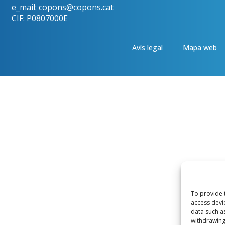
e_mail: copons@copons.cat
CIF: P0807000E
Avís legal
Mapa web
To provide 
access devi
data such a
withdrawing