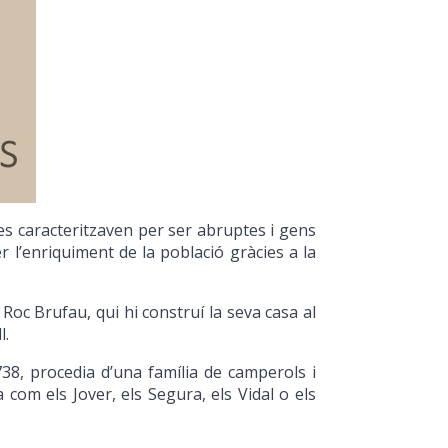
es caracteritzaven per ser abruptes i gens
er l’enriquiment de la població gràcies a la
 Roc Brufau, qui hi construí la seva casa al
l.
738, procedia d’una família de camperols i
om els Jover, els Segura, els Vidal o els