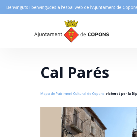
Benvinguts i benvingudes a l'espai web de l'Ajuntament de Copon
Cal Parés
Mapa de Patrimoni Cultural de Copons
elaborat per la Dip