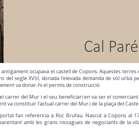
ue antigament ocupava el castell de Copons. Aquestes terres 
jans del segle XVIII, donada l’elevada demanda de sòl urbà p
ament va donar-hi el permís de construcció.
del carrer del Mur i el seu beneficiari en va ser el comerciant
t va constituir l’actual carrer del Mur.i de la plaça del Castel
l portal fan referència a Roc Brufau. Nascut a Copons al 1
arentant amb les grans nissagues de negociants de la vila c