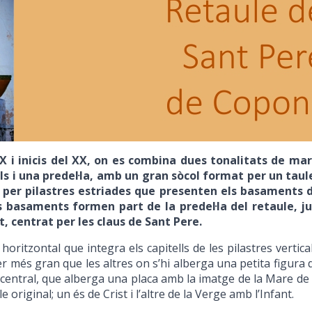
IX i inicis del XX, on es combina dues tonalitats de mar
als i una predel·la, amb un gran sòcol format per un ta
s per pilastres estriades que presenten els basaments
s basaments formen part de la predel·la del retaule, j
, centrat per les claus de Sant Pere.
horitzontal que integra els capitells de les pilastres vertical
r més gran que les altres on s’hi alberga una petita figura de
entral, que alberga una placa amb la imatge de la Mare de D
riginal; un és de Crist i l’altre de la Verge amb l’Infant.