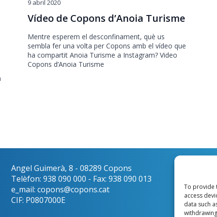
9 abril 2020
Vídeo de Copons d’Anoia Turisme
Mentre esperem el desconfinament, què us
sembla fer una volta per Copons amb el vídeo que
ha compartit Anoia Turisme a Instagram? Video
Copons d’Anoia Turisme
a
Angel Guimerà, 8 - 08289 Copons
Català
Telèfon: 938 090 000 - Fax: 938 090 013
To provide 
e_mail: copons@copons.cat
access devi
CIF: P0807000E
data such a
withdrawing