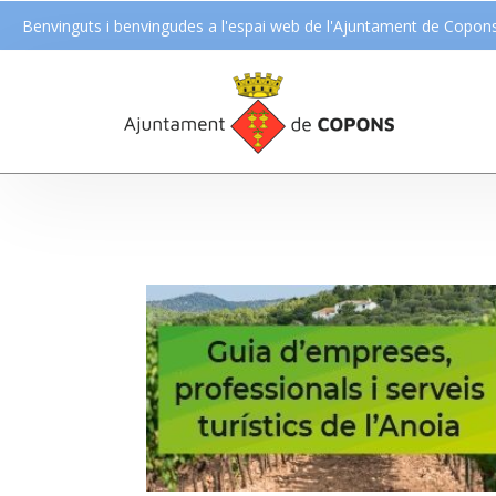
Benvinguts i benvingudes a l'espai web de l'Ajuntament de Copon