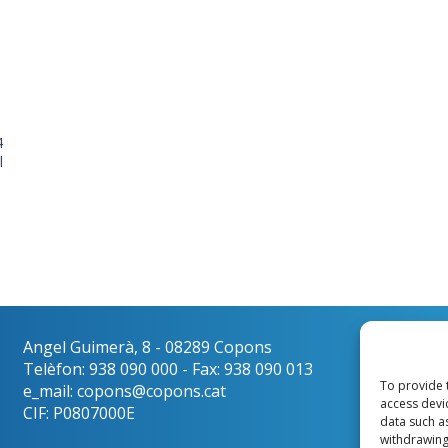
4
ol
Angel Guimerà, 8 - 08289 Copons
Català
Telèfon: 938 090 000 - Fax: 938 090 013
To provide 
e_mail: copons@copons.cat
access devi
CIF: P0807000E
data such a
withdrawing