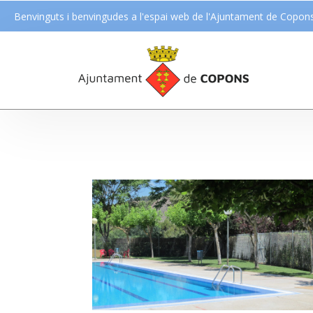
Benvinguts i benvingudes a l'espai web de l'Ajuntament de Copon