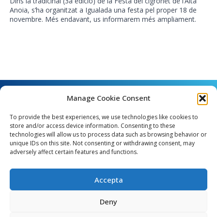
Dins la tradicinal (3a edició) de la Festa del cigronet de l’Alta
Anoia, s’ha organitzat a Igualada una festa pel proper 18 de
novembre. Més endavant, us informarem més ampliament.
Manage Cookie Consent
To provide the best experiences, we use technologies like cookies to
store and/or access device information. Consenting to these
technologies will allow us to process data such as browsing behavior or
unique IDs on this site. Not consenting or withdrawing consent, may
Angel Guimerà, 8 - 08289 Copons
adversely affect certain features and functions.
Telèfon: 938 090 000 - Fax: 938 090 013
e_mail: copons@copons.cat
Accepta
CIF: P0807000E
Català
Deny