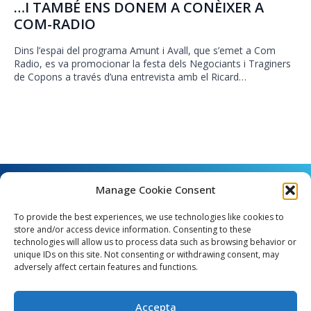
…I TAMBÉ ENS DONEM A CONÈIXER A
COM-RADIO
Dins l’espai del programa Amunt i Avall, que s’emet a Com
Radio, es va promocionar la festa dels Negociants i Traginers
de Copons a través d’una entrevista amb el Ricard…
Manage Cookie Consent
To provide the best experiences, we use technologies like cookies to
store and/or access device information. Consenting to these
technologies will allow us to process data such as browsing behavior or
unique IDs on this site. Not consenting or withdrawing consent, may
Angel Guimerà, 8 - 08289 Copons
adversely affect certain features and functions.
Telèfon: 938 090 000 - Fax: 938 090 013
e_mail: copons@copons.cat
Accepta