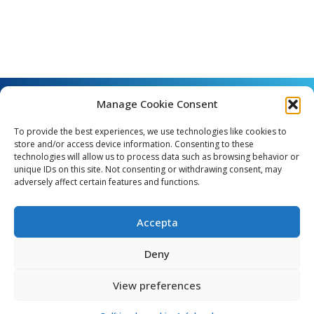
Manage Cookie Consent
To provide the best experiences, we use technologies like cookies to
store and/or access device information. Consenting to these
technologies will allow us to process data such as browsing behavior or
unique IDs on this site. Not consenting or withdrawing consent, may
Angel Guimerà, 8 - 08289 Copons
adversely affect certain features and functions.
Telèfon: 938 090 000 - Fax: 938 090 013
e_mail: copons@copons.cat
Accepta
CIF: P0807000E
Català
Deny
View preferences
egal
Mapa web
Crèdits
Política de cookies (EU)