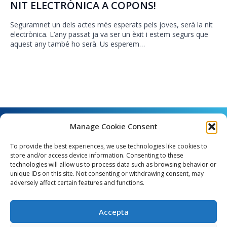
NIT ELECTRÒNICA A COPONS!
Seguramnet un dels actes més esperats pels joves, serà la nit
electrònica. L’any passat ja va ser un èxit i estem segurs que
aquest any també ho serà. Us esperem…
Manage Cookie Consent
To provide the best experiences, we use technologies like cookies to
store and/or access device information. Consenting to these
technologies will allow us to process data such as browsing behavior or
unique IDs on this site. Not consenting or withdrawing consent, may
Angel Guimerà, 8 - 08289 Copons
adversely affect certain features and functions.
Telèfon: 938 090 000 - Fax: 938 090 013
e_mail: copons@copons.cat
Accepta
CIF: P0807000E