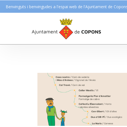
Benvinguts i benvingudes a l'espai web de l'Ajuntament de Copon