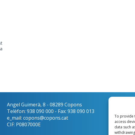
st
ca
Angel Guimerà, 8 - 08289 Copons
Català
Telèfon: 938 090 000 - Fax: 938 090 013
To provide 
e_mail: copons@copons.cat
access devi
CIF: P0807000E
data such a
withdrawing