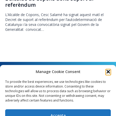
referèndum
L’Alcalde de Copons, Cesc Salamé ha signat aquest matí el
Decret de suport al referèndum per l’autodeterminació de
Catalunya i la seva convocatòria signat pel Govern de la
Generalitat convocat…
Manage Cookie Consent
To provide the best experiences, we use technologies like cookies to
store and/or access device information. Consenting to these
technologies will allow us to process data such as browsing behavior or
unique IDs on this site. Not consenting or withdrawing consent, may
Angel Guimerà, 8 - 08289 Copons
adversely affect certain features and functions.
Telèfon: 938 090 000 - Fax: 938 090 013
e_mail: copons@copons.cat
Accepta