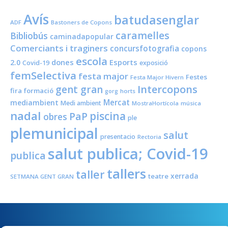
Avís
batudasenglar
ADF
Bastoners de Copons
caramelles
Bibliobús
caminadapopular
Comerciants i traginers
concursfotografia
copons
escola
dones
Esports
2.0
Covid-19
exposició
femSelectiva
festa major
Festes
Festa Major Hivern
Intercopons
gent gran
fira
formació
horts
gorg
Mercat
mediambient
Medi ambient
MostraHortícola
música
nadal
piscina
PaP
obres
ple
plemunicipal
salut
presentacio
Rectoria
salut publica; Covid-19
publica
tallers
taller
xerrada
teatre
SETMANA GENT GRAN