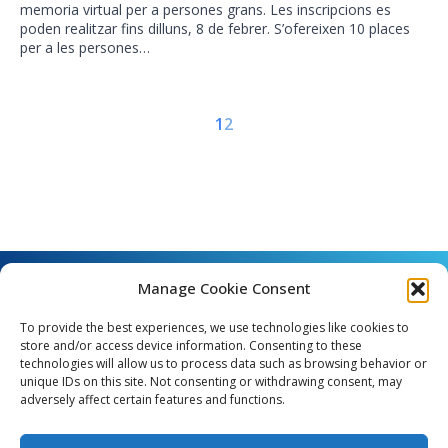
memoria virtual per a persones grans. Les inscripcions es
poden realitzar fins dilluns, 8 de febrer. S’ofereixen 10 places
per a les persones…
1
2
Manage Cookie Consent
To provide the best experiences, we use technologies like cookies to
store and/or access device information. Consenting to these
technologies will allow us to process data such as browsing behavior or
unique IDs on this site. Not consenting or withdrawing consent, may
Angel Guimerà, 8 - 08289 Copons
adversely affect certain features and functions.
Telèfon: 938 090 000 - Fax: 938 090 013
e_mail: copons@copons.cat