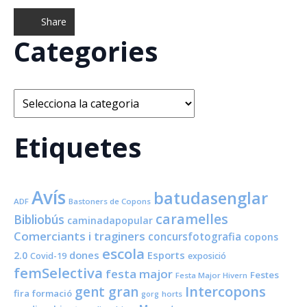
Share
Categories
Categories
Etiquetes
Avís
batudasenglar
ADF
Bastoners de Copons
caramelles
Bibliobús
caminadapopular
Comerciants i traginers
concursfotografia
copons
escola
dones
Esports
2.0
Covid-19
exposició
femSelectiva
festa major
Festes
Festa Major Hivern
Intercopons
gent gran
fira
formació
horts
gorg