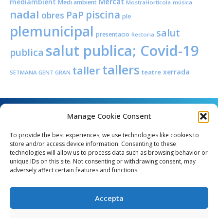
Mercat
mediambient
Medi ambient
MostraHortícola
música
nadal
piscina
PaP
obres
ple
plemunicipal
salut
presentacio
Rectoria
salut publica; Covid-19
publica
tallers
taller
xerrada
teatre
SETMANA GENT GRAN
Manage Cookie Consent
To provide the best experiences, we use technologies like cookies to
store and/or access device information. Consenting to these
technologies will allow us to process data such as browsing behavior or
unique IDs on this site. Not consenting or withdrawing consent, may
Angel Guimerà, 8 - 08289 Copons
adversely affect certain features and functions.
Telèfon: 938 090 000 - Fax: 938 090 013
e_mail: copons@copons.cat
Accepta
CIF: P0807000E
Català