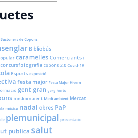
quetes
Bastoners de Copons
senglar
Bibliobús
caramelles
Comerciants i
opular
concursfotografia
copons 2.0
Covid-19
cola
Esports
exposició
ctiva
festa major
Festa Major Hivern
gent gran
formació
horts
gorg
pons
Mercat
mediambient
Medi ambient
nadal
PaP
obres
ola
música
plemunicipal
ple
presentacio
salut
lut publica