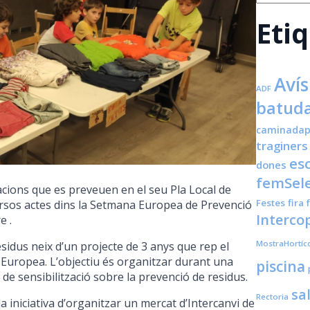
Eti
Avís
ADF
batuda
caminadap
traginers
es
dones
femSele
cions que es preveuen en el seu Pla Local de
Festes
fira
ersos actes dins la Setmana Europea de Prevenció
Interco
e .
MostraHortíc
idus neix d’un projecte de 3 anys que rep el
Europea. L’objectiu és organitzar durant una
piscina
de sensibilització sobre la prevenció de residus.
sa
Rectoria
a iniciativa d’organitzar un mercat d’Intercanvi de