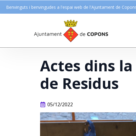
Benvinguts i benvingudes a l'espai web de l'Ajuntament de Copon
Actes dins l
de Residus
05/12/2022