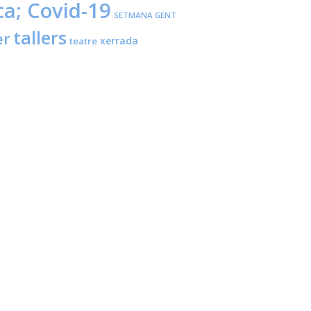
ca; Covid-19
SETMANA GENT
tallers
er
xerrada
teatre