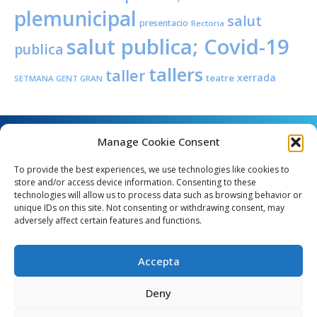
plemunicipal
salut
presentacio
Rectoria
salut publica; Covid-19
publica
tallers
taller
xerrada
teatre
SETMANA GENT GRAN
Manage Cookie Consent
To provide the best experiences, we use technologies like cookies to
store and/or access device information. Consenting to these
technologies will allow us to process data such as browsing behavior or
unique IDs on this site. Not consenting or withdrawing consent, may
Angel Guimerà, 8 - 08289 Copons
adversely affect certain features and functions.
Telèfon: 938 090 000 - Fax: 938 090 013
e_mail: copons@copons.cat
Accepta
CIF: P0807000E
Català
Deny