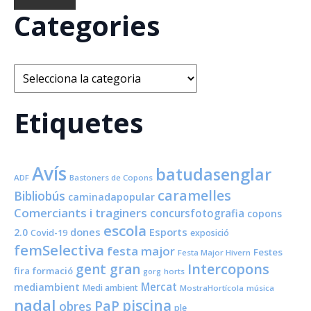
Categories
Categories
Etiquetes
Avís
batudasenglar
ADF
Bastoners de Copons
caramelles
Bibliobús
caminadapopular
Comerciants i traginers
concursfotografia
copons
escola
dones
Esports
2.0
Covid-19
exposició
femSelectiva
festa major
Festes
Festa Major Hivern
Intercopons
gent gran
fira
formació
horts
gorg
Mercat
mediambient
Medi ambient
MostraHortícola
música
nadal
piscina
PaP
obres
ple