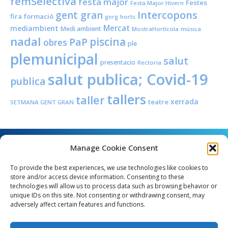
femSelectiva
festa major
Festes
Festa Major Hivern
Intercopons
gent gran
fira
formació
horts
gorg
Mercat
mediambient
Medi ambient
MostraHortícola
música
nadal
piscina
PaP
obres
ple
plemunicipal
salut
presentacio
Rectoria
salut publica; Covid-19
publica
tallers
taller
xerrada
teatre
SETMANA GENT GRAN
Manage Cookie Consent
To provide the best experiences, we use technologies like cookies to
store and/or access device information. Consenting to these
technologies will allow us to process data such as browsing behavior or
unique IDs on this site. Not consenting or withdrawing consent, may
Angel Guimerà, 8 - 08289 Copons
adversely affect certain features and functions.
Telèfon: 938 090 000 - Fax: 938 090 013
e_mail: copons@copons.cat