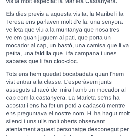
visita molt especial: la Marieta Castanyera.
Els dies previs a aquesta visita, la Maribel i la
Teresa ens parlaven molt d’ella: una senyora
velleta que viu a la muntanya que nosaltres
veiem quan juguem al pati, que porta un
mocador al cap, un bastó, una camisa que li va
petita, una faldilla que li fa campana i unes
sabates que li fan cloc-cloc.
Tots ens hem quedat bocabadats quan l’hem
vist entrar a la classe. L’esperàvem junts
asseguts al racó del mirall amb un mocador al
cap com la castanyera. La Marieta se’ns ha
acostat i ens ha fet un petó a cadascú mentre
ens preguntava el nostre nom. Hi ha hagut molt
silenci i uns ulls molt oberts observant
atentament aquest personatge desconegut per