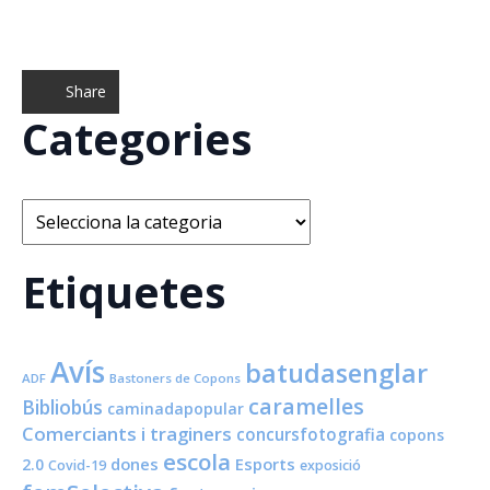
Share
Categories
Categories
Etiquetes
Avís
batudasenglar
ADF
Bastoners de Copons
caramelles
Bibliobús
caminadapopular
Comerciants i traginers
concursfotografia
copons
escola
dones
Esports
2.0
Covid-19
exposició