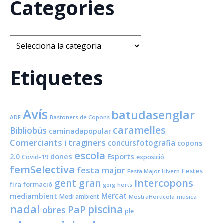
Categories
Categories
Etiquetes
Avís
batudasenglar
ADF
Bastoners de Copons
caramelles
Bibliobús
caminadapopular
Comerciants i traginers
concursfotografia
copons
escola
dones
Esports
2.0
Covid-19
exposició
femSelectiva
festa major
Festes
Festa Major Hivern
Intercopons
gent gran
fira
formació
horts
gorg
Mercat
mediambient
Medi ambient
MostraHortícola
música
nadal
piscina
PaP
obres
ple