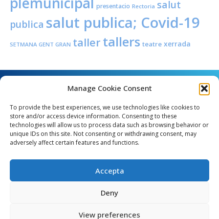
plemunicipal
salut
presentacio
Rectoria
salut publica; Covid-19
publica
tallers
taller
xerrada
teatre
SETMANA GENT GRAN
Manage Cookie Consent
To provide the best experiences, we use technologies like cookies to
store and/or access device information. Consenting to these
technologies will allow us to process data such as browsing behavior or
unique IDs on this site. Not consenting or withdrawing consent, may
Angel Guimerà, 8 - 08289 Copons
adversely affect certain features and functions.
Telèfon: 938 090 000 - Fax: 938 090 013
e_mail: copons@copons.cat
Accepta
CIF: P0807000E
Català
Deny
View preferences