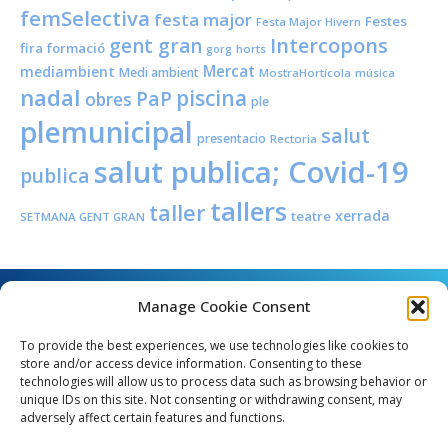
femSelectiva
festa major
Festes
Festa Major Hivern
Intercopons
gent gran
fira
formació
horts
gorg
Mercat
mediambient
Medi ambient
MostraHortícola
música
nadal
piscina
PaP
obres
ple
plemunicipal
salut
presentacio
Rectoria
salut publica; Covid-19
publica
tallers
taller
xerrada
teatre
SETMANA GENT GRAN
Manage Cookie Consent
To provide the best experiences, we use technologies like cookies to
store and/or access device information. Consenting to these
technologies will allow us to process data such as browsing behavior or
unique IDs on this site. Not consenting or withdrawing consent, may
Angel Guimerà, 8 - 08289 Copons
adversely affect certain features and functions.
Telèfon: 938 090 000 - Fax: 938 090 013