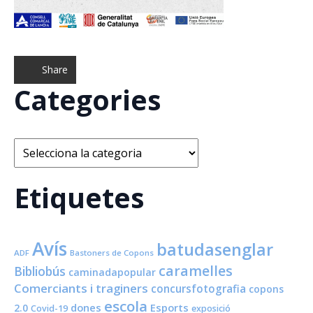
Share
Categories
Categories
Etiquetes
Avís
batudasenglar
ADF
Bastoners de Copons
caramelles
Bibliobús
caminadapopular
Comerciants i traginers
concursfotografia
copons
escola
dones
Esports
2.0
Covid-19
exposició