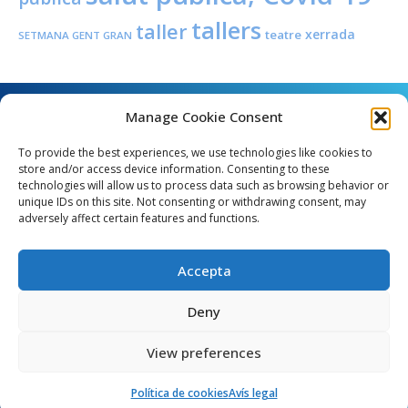
tallers
taller
xerrada
teatre
SETMANA GENT GRAN
Manage Cookie Consent
To provide the best experiences, we use technologies like cookies to
store and/or access device information. Consenting to these
technologies will allow us to process data such as browsing behavior or
unique IDs on this site. Not consenting or withdrawing consent, may
Angel Guimerà, 8 - 08289 Copons
adversely affect certain features and functions.
Telèfon: 938 090 000 - Fax: 938 090 013
e_mail: copons@copons.cat
Accepta
CIF: P0807000E
Català
Deny
View preferences
egal
Mapa web
Crèdits
Política de cookies (EU)
Política de cookies
Avís legal