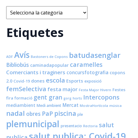
Categories
Etiquetes
Avís
batudasenglar
ADF
Bastoners de Copons
caramelles
Bibliobús
caminadapopular
Comerciants i traginers
concursfotografia
copons
escola
dones
Esports
2.0
Covid-19
exposició
femSelectiva
festa major
Festes
Festa Major Hivern
Intercopons
gent gran
fira
formació
horts
gorg
Mercat
mediambient
Medi ambient
MostraHortícola
música
nadal
piscina
PaP
obres
ple
plemunicipal
salut
presentacio
Rectoria
salut publica; Covid-19
publica