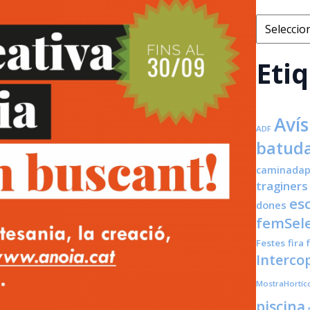
Categorie
Eti
Avís
ADF
batuda
caminadap
traginers
es
dones
femSele
Festes
fira
Interco
MostraHortíc
piscina