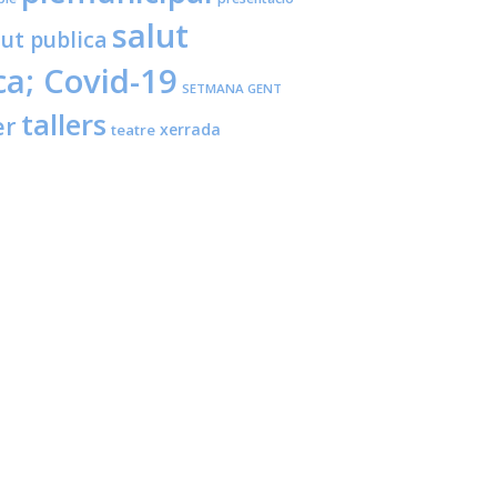
salut
lut publica
ca; Covid-19
SETMANA GENT
tallers
er
xerrada
teatre