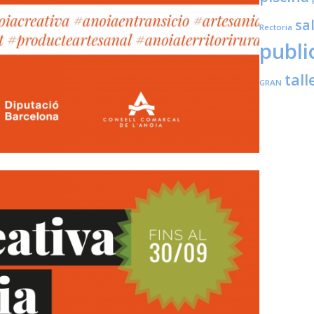
sa
Rectoria
publi
tall
GRAN