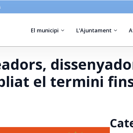
s
El municipi
L'Ajuntament
A
eadors, dissenyado
iat el termini fins
Cat