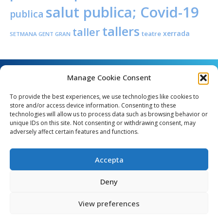
salut publica; Covid-19
publica
tallers
taller
xerrada
teatre
SETMANA GENT GRAN
Manage Cookie Consent
To provide the best experiences, we use technologies like cookies to
store and/or access device information. Consenting to these
technologies will allow us to process data such as browsing behavior or
unique IDs on this site. Not consenting or withdrawing consent, may
Angel Guimerà, 8 - 08289 Copons
adversely affect certain features and functions.
Telèfon: 938 090 000 - Fax: 938 090 013
e_mail: copons@copons.cat
Accepta
CIF: P0807000E
Català
Deny
View preferences
egal
Mapa web
Crèdits
Política de cookies (EU)