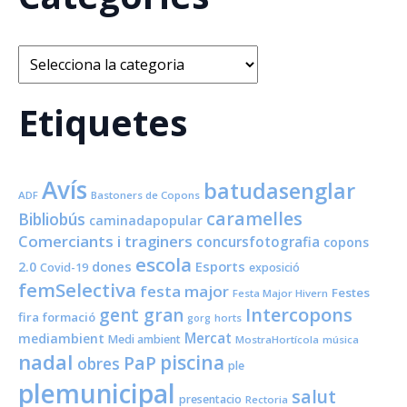
Categories
Etiquetes
Avís
batudasenglar
ADF
Bastoners de Copons
caramelles
Bibliobús
caminadapopular
Comerciants i traginers
concursfotografia
copons
escola
dones
Esports
2.0
Covid-19
exposició
femSelectiva
festa major
Festes
Festa Major Hivern
Intercopons
gent gran
fira
formació
horts
gorg
Mercat
mediambient
Medi ambient
MostraHortícola
música
nadal
piscina
PaP
obres
ple
plemunicipal
salut
presentacio
Rectoria