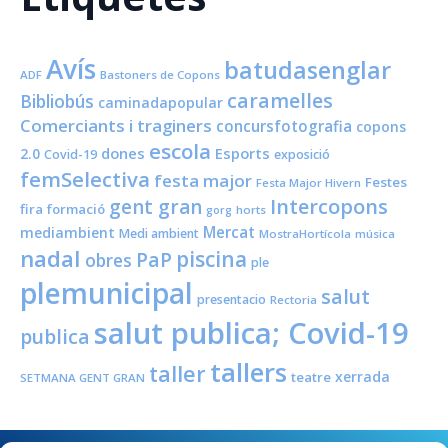
Avís
batudasenglar
ADF
Bastoners de Copons
caramelles
Bibliobús
caminadapopular
Comerciants i traginers
concursfotografia
copons
escola
dones
Esports
2.0
Covid-19
exposició
femSelectiva
festa major
Festes
Festa Major Hivern
Intercopons
gent gran
fira
formació
horts
gorg
Mercat
mediambient
Medi ambient
MostraHortícola
música
nadal
piscina
PaP
obres
ple
plemunicipal
salut
presentacio
Rectoria
salut publica; Covid-19
publica
tallers
taller
xerrada
teatre
SETMANA GENT GRAN