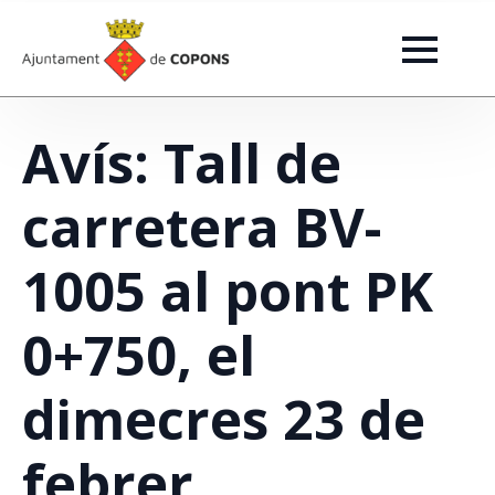
Avís: Tall de
carretera BV-
1005 al pont PK
0+750, el
dimecres 23 de
febrer