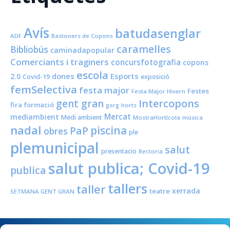
Avís
batudasenglar
ADF
Bastoners de Copons
caramelles
Bibliobús
caminadapopular
Comerciants i traginers
concursfotografia
copons
escola
dones
Esports
2.0
Covid-19
exposició
femSelectiva
festa major
Festes
Festa Major Hivern
Intercopons
gent gran
fira
formació
horts
gorg
Mercat
mediambient
Medi ambient
MostraHortícola
música
nadal
piscina
PaP
obres
ple
plemunicipal
salut
presentacio
Rectoria
salut publica; Covid-19
publica
tallers
taller
xerrada
teatre
SETMANA GENT GRAN