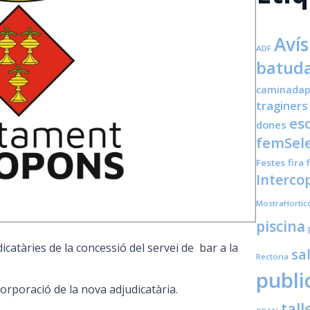
Avís
ADF
batuda
caminadap
traginers
es
dones
femSele
Festes
fira
Interco
MostraHortíc
piscina
icatàries de la concessió del servei de bar a la
sa
Rectoria
publi
orporació de la nova adjudicatària.
tall