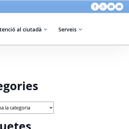
tenció al ciutadà
Serveis
egories
s
quetes