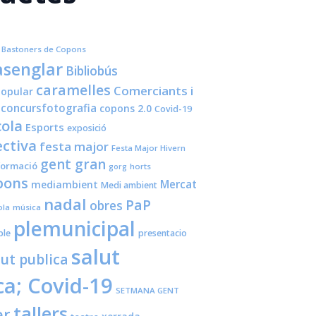
Bastoners de Copons
senglar
Bibliobús
caramelles
Comerciants i
opular
concursfotografia
copons 2.0
Covid-19
cola
Esports
exposició
ctiva
festa major
Festa Major Hivern
gent gran
formació
horts
gorg
pons
Mercat
mediambient
Medi ambient
nadal
PaP
obres
ola
música
plemunicipal
ple
presentacio
salut
lut publica
ca; Covid-19
SETMANA GENT
tallers
er