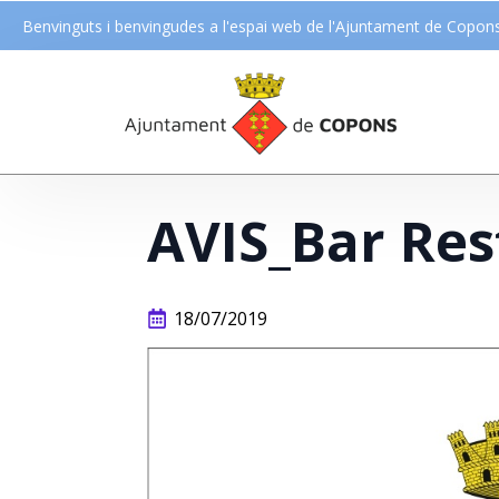
Benvinguts i benvingudes a l'espai web de l'Ajuntament de Copon
AVIS_Bar Res
18/07/2019