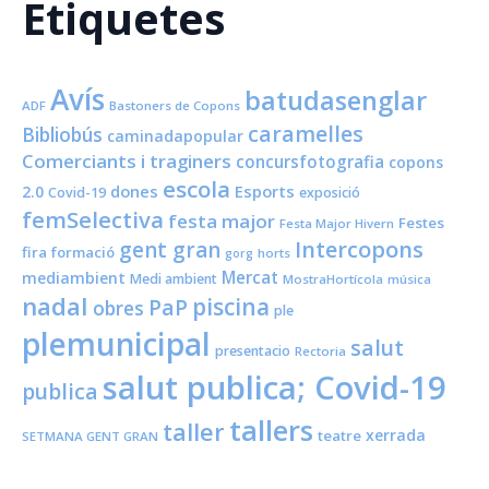
Etiquetes
Avís
batudasenglar
ADF
Bastoners de Copons
caramelles
Bibliobús
caminadapopular
Comerciants i traginers
concursfotografia
copons
escola
dones
Esports
2.0
Covid-19
exposició
femSelectiva
festa major
Festes
Festa Major Hivern
Intercopons
gent gran
fira
formació
horts
gorg
Mercat
mediambient
Medi ambient
MostraHortícola
música
nadal
piscina
PaP
obres
ple
plemunicipal
salut
presentacio
Rectoria
salut publica; Covid-19
publica
tallers
taller
xerrada
teatre
SETMANA GENT GRAN