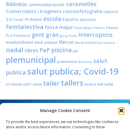
caramelles
Bibliobús
caminadapopular
Comerciants i traginers
concursfotografia
copons
escola
dones
Esports
2.0
Covid-19
exposició
femSelectiva
festa major
Festes
Festa Major Hivern
Intercopons
gent gran
fira
formació
horts
gorg
Mercat
mediambient
Medi ambient
MostraHortícola
música
nadal
piscina
PaP
obres
ple
plemunicipal
salut
presentacio
Rectoria
salut publica; Covid-19
publica
tallers
taller
xerrada
teatre
SETMANA GENT GRAN
Manage Cookie Consent
To provide the best experiences, we use technologies like cookies to
store and/or access device information. Consenting to these