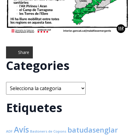
Share
Categories
Categories
Etiquetes
Avís
batudasenglar
ADF
Bastoners de Copons