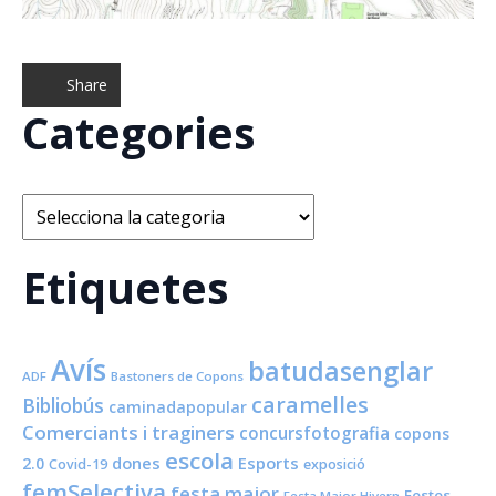
Share
Categories
Categories
Etiquetes
Avís
batudasenglar
ADF
Bastoners de Copons
caramelles
Bibliobús
caminadapopular
Comerciants i traginers
concursfotografia
copons
escola
dones
Esports
2.0
Covid-19
exposició
femSelectiva
festa major
Festes
Festa Major Hivern