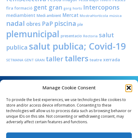
Intercopons
gent gran
fira
formació
horts
gorg
Mercat
mediambient
Medi ambient
MostraHortícola
música
nadal
piscina
PaP
obres
ple
plemunicipal
salut
presentacio
Rectoria
salut publica; Covid-19
publica
tallers
taller
xerrada
teatre
SETMANA GENT GRAN
Manage Cookie Consent
To provide the best experiences, we use technologies like cookies to
store and/or access device information. Consenting to these
technologies will allow us to process data such as browsing behavior or
unique IDs on this site. Not consenting or withdrawing consent, may
Angel Guimerà, 8 - 08289 Copons
adversely affect certain features and functions.
Telèfon: 938 090 000 - Fax: 938 090 013
e_mail: copons@copons.cat