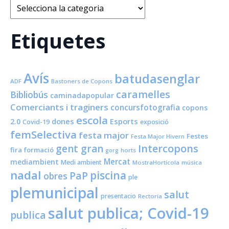
Categories
Etiquetes
Avís
batudasenglar
ADF
Bastoners de Copons
caramelles
Bibliobús
caminadapopular
Comerciants i traginers
concursfotografia
copons
escola
dones
Esports
2.0
Covid-19
exposició
femSelectiva
festa major
Festes
Festa Major Hivern
Intercopons
gent gran
fira
formació
horts
gorg
Mercat
mediambient
Medi ambient
MostraHortícola
música
nadal
piscina
PaP
obres
ple
plemunicipal
salut
presentacio
Rectoria
salut publica; Covid-19
publica