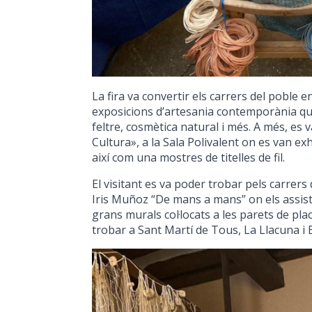
La fira va convertir els carrers del poble
exposicions d’artesania contemporània que 
feltre, cosmètica natural i més. A més, es 
Cultura», a la Sala Polivalent on es van exhi
així com una mostres de titelles de fil.
El visitant es va poder trobar pels carrers 
Iris Muñoz “De mans a mans” on els assis
grans murals col·locats a les parets de pl
trobar a Sant Martí de Tous, La Llacuna i E