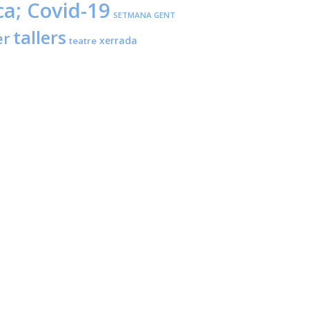
ca; Covid-19
SETMANA GENT
tallers
er
xerrada
teatre