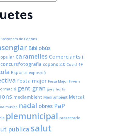
quetes
Bastoners de Copons
senglar
Bibliobús
caramelles
Comerciants i
opular
concursfotografia
copons 2.0
Covid-19
cola
Esports
exposició
ctiva
festa major
Festa Major Hivern
gent gran
formació
horts
gorg
pons
Mercat
mediambient
Medi ambient
nadal
PaP
obres
ola
música
plemunicipal
ple
presentacio
salut
lut publica