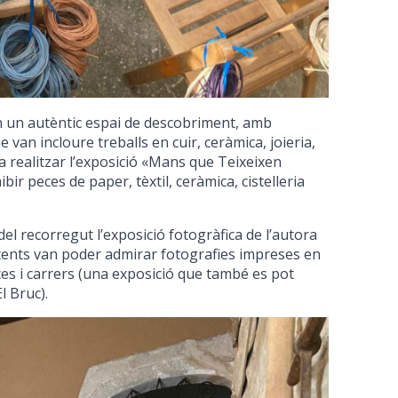
 en un autèntic espai de descobriment, amb
van incloure treballs en cuir, ceràmica, joieria,
va realitzar l’exposició «Mans que Teixeixen
bir peces de paper, tèxtil, ceràmica, cistelleria
del recorregut l’exposició fotogràfica de l’autora
tents van poder admirar fotografies impreses en
aces i carrers (una exposició que també es pot
l Bruc).