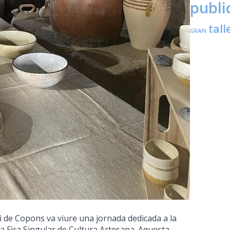
publi
tall
GRAN
pi de Copons va viure una jornada dedicada a la
 la Fira Singular de Cultura Artesana. Aquesta