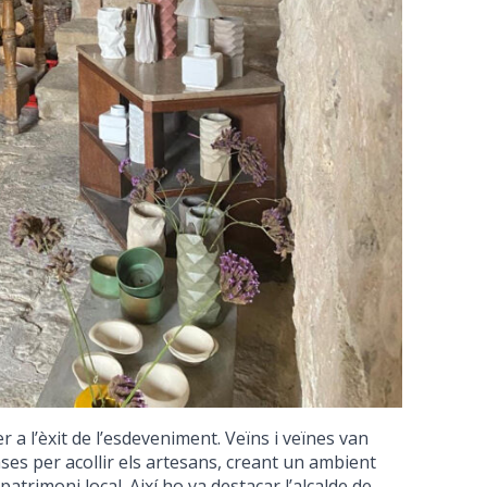
r a l’èxit de l’esdeveniment. Veïns i veïnes van
ases per acollir els artesans, creant un ambient
trimoni local. Així ho va destacar l’alcalde de