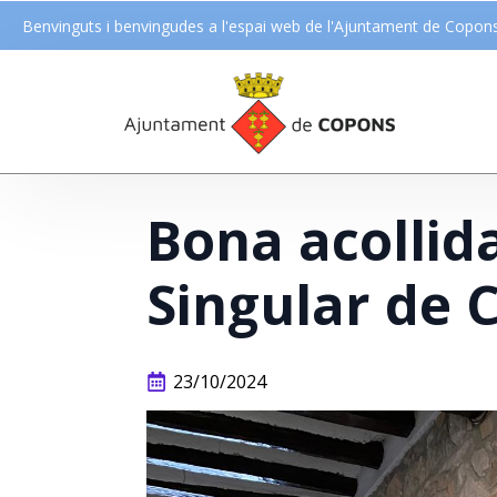
Benvinguts i benvingudes a l'espai web de l'Ajuntament de Copon
Bona acollida
Singular de 
23/10/2024