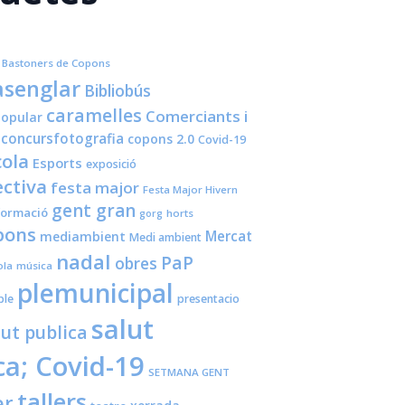
Bastoners de Copons
senglar
Bibliobús
caramelles
Comerciants i
opular
concursfotografia
copons 2.0
Covid-19
cola
Esports
exposició
ctiva
festa major
Festa Major Hivern
gent gran
formació
horts
gorg
pons
Mercat
mediambient
Medi ambient
nadal
PaP
obres
ola
música
plemunicipal
ple
presentacio
salut
lut publica
ca; Covid-19
SETMANA GENT
tallers
er