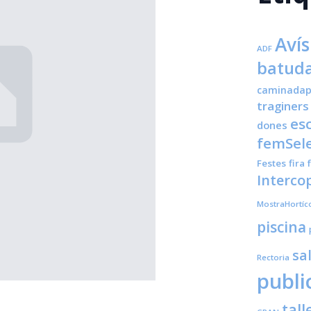
Avís
ADF
batuda
caminadap
traginers
es
dones
femSele
Festes
fira
Interco
MostraHortíc
piscina
sa
Rectoria
publi
tall