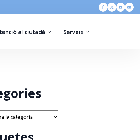
tenció al ciutadà
Serveis
egories
s
quetes