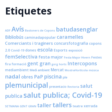
Etiquetes
Avís
batudasenglar
ADF
Bastoners de Copons
caramelles
Bibliobús
caminadapopular
Comerciants i traginers
concursfotografia
copons
escola
dones
Esports
2.0
Covid-19
exposició
femSelectiva
festa major
Festes
Festa Major Hivern
Intercopons
gent gran
fira
formació
horts
gorg
Mercat
mediambient
Medi ambient
MostraHortícola
música
nadal
piscina
PaP
obres
ple
plemunicipal
salut
presentacio
Rectoria
salut publica; Covid-19
publica
tallers
taller
xerrada
teatre
SETMANA GENT GRAN