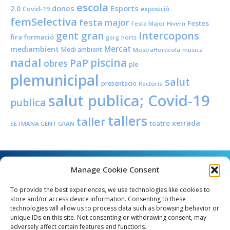
escola
dones
Esports
2.0
Covid-19
exposició
femSelectiva
festa major
Festes
Festa Major Hivern
Intercopons
gent gran
fira
formació
horts
gorg
Mercat
mediambient
Medi ambient
MostraHortícola
música
nadal
piscina
PaP
obres
ple
plemunicipal
salut
presentacio
Rectoria
salut publica; Covid-19
publica
tallers
taller
xerrada
teatre
SETMANA GENT GRAN
Manage Cookie Consent
To provide the best experiences, we use technologies like cookies to
store and/or access device information. Consenting to these
technologies will allow us to process data such as browsing behavior or
unique IDs on this site. Not consenting or withdrawing consent, may
Angel Guimerà, 8 - 08289 Copons
adversely affect certain features and functions.