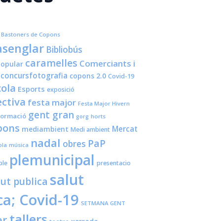
Bastoners de Copons
senglar
Bibliobús
caramelles
Comerciants i
opular
concursfotografia
copons 2.0
Covid-19
cola
Esports
exposició
ctiva
festa major
Festa Major Hivern
gent gran
formació
horts
gorg
pons
Mercat
mediambient
Medi ambient
nadal
PaP
obres
ola
música
plemunicipal
ple
presentacio
salut
lut publica
ca; Covid-19
SETMANA GENT
tallers
er