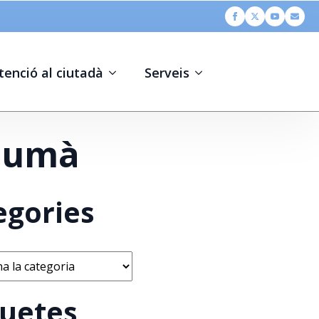
tenció al ciutadà
Serveis
 Humà
egories
s
quetes