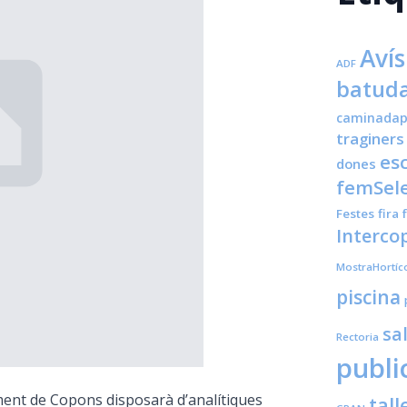
Avís
ADF
batuda
caminadap
traginers
es
dones
femSele
Festes
fira
Interco
MostraHortíc
piscina
sa
Rectoria
publi
ament de Copons disposarà d’analítiques
tall