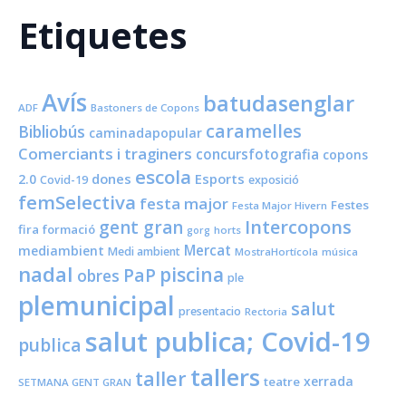
Etiquetes
Avís
batudasenglar
ADF
Bastoners de Copons
caramelles
Bibliobús
caminadapopular
Comerciants i traginers
concursfotografia
copons
escola
dones
Esports
2.0
Covid-19
exposició
femSelectiva
festa major
Festes
Festa Major Hivern
Intercopons
gent gran
fira
formació
horts
gorg
Mercat
mediambient
Medi ambient
MostraHortícola
música
nadal
piscina
PaP
obres
ple
plemunicipal
salut
presentacio
Rectoria
salut publica; Covid-19
publica
tallers
taller
xerrada
teatre
SETMANA GENT GRAN