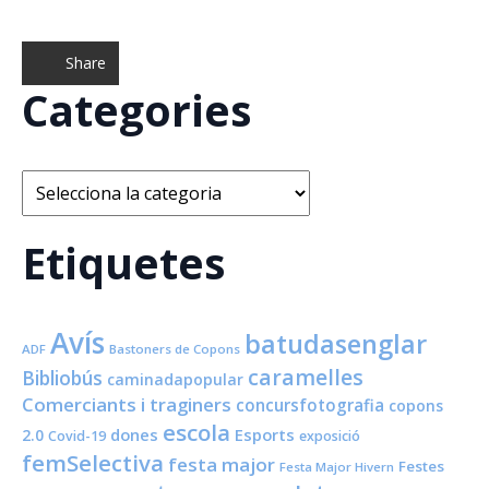
Share
Categories
Categories
Etiquetes
Avís
batudasenglar
ADF
Bastoners de Copons
caramelles
Bibliobús
caminadapopular
Comerciants i traginers
concursfotografia
copons
escola
dones
Esports
2.0
Covid-19
exposició
femSelectiva
festa major
Festes
Festa Major Hivern