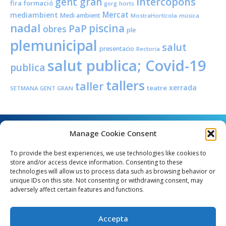
Intercopons
gent gran
fira
formació
horts
gorg
Mercat
mediambient
Medi ambient
MostraHortícola
música
nadal
piscina
PaP
obres
ple
plemunicipal
salut
presentacio
Rectoria
salut publica; Covid-19
publica
tallers
taller
xerrada
teatre
SETMANA GENT GRAN
Manage Cookie Consent
To provide the best experiences, we use technologies like cookies to
store and/or access device information. Consenting to these
technologies will allow us to process data such as browsing behavior or
unique IDs on this site. Not consenting or withdrawing consent, may
Angel Guimerà, 8 - 08289 Copons
adversely affect certain features and functions.
Telèfon: 938 090 000 - Fax: 938 090 013
e_mail: copons@copons.cat
Accepta
CIF: P0807000E