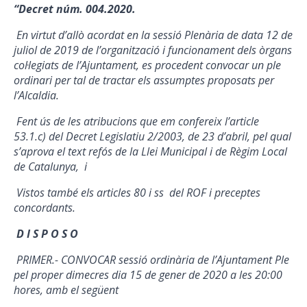
“Decret
núm. 004.2020.
En virtut d’allò acordat en la sessió Plenària de data 12 de
juliol de 2019 de l’organització i funcionament dels òrgans
col·legiats de l’Ajuntament, es procedent convocar un ple
ordinari per tal de tractar els assumptes proposats per
l’Alcaldia.
Fent ús de les atribucions que em confereix l’article
53.1.c) del Decret Legislatiu 2/2003, de 23 d’abril, pel qual
s’aprova el text refós de la Llei Municipal i de Règim Local
de Catalunya, i
Vistos
també
els
articles
80 i ss d
el
ROF
i
preceptes
concordants.
D
I
S
P
O
S
O
PRIMER.-
CONVOCAR
sessió
ordinària d
e
l
’
Ajuntament
Ple
p
el
proper dimecres dia 15 de gener de 2020 a les 20
:00
hores,
amb
el
següent