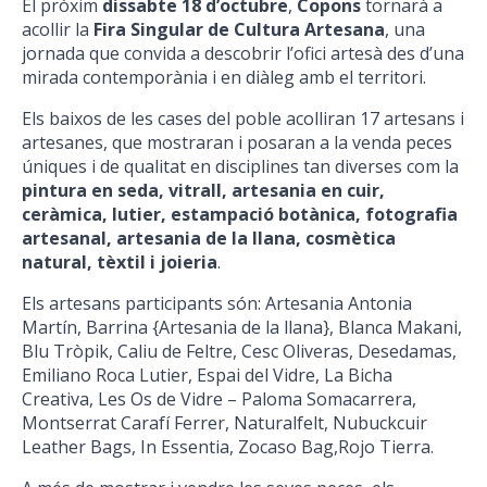
El pròxim
dissabte 18 d’octubre
,
Copons
tornarà a
acollir la
Fira Singular de Cultura Artesana
, una
jornada que convida a descobrir l’ofici artesà des d’una
mirada contemporània i en diàleg amb el territori.
Els baixos de les cases del poble acolliran 17 artesans i
artesanes, que mostraran i posaran a la venda peces
úniques i de qualitat en disciplines tan diverses com la
pintura en seda, vitrall, artesania en cuir,
ceràmica, lutier, estampació botànica, fotografia
artesanal, artesania de la llana, cosmètica
natural, tèxtil i joieria
.
Els artesans participants són: Artesania Antonia
Martín, Barrina {Artesania de la llana}, Blanca Makani,
Blu Tròpik, Caliu de Feltre, Cesc Oliveras, Desedamas,
Emiliano Roca Lutier, Espai del Vidre, La Bicha
Creativa, Les Os de Vidre – Paloma Somacarrera,
Montserrat Carafí Ferrer, Naturalfelt, Nubuckcuir
Leather Bags, In Essentia, Zocaso Bag,Rojo Tierra.