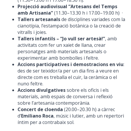
(11.30–13.00 h i 17.00–18.30 h).
Projecció audiovisual “Artesans del Temps
amb Artisania”
(11.30–13.30 h i 17.00–19.00 h) ·
Tallers artesanals
de disciplines variades com la
cianotípia, l’estampació botànica o la creació de
vitralls i joies.
Tallers infantils – “Jo vull ser artesà!”
, amb
activitats com fer un xaiet de llana, crear
personatges amb materials artesanals o
experimentar amb bombolles i feltre.
Accions participatives i demostracions en viu
:
des de ser teixidor/a per un dia fins a veure en
directe com es treballa el cuir, la ceràmica o el
nuno feltre.
Accions divulgatives
sobre els oficis i els
materials, amb espais de conversa i reflexió
sobre l’artesania contemporània.
Concert de cloenda
(20.00–20.30 h) a càrrec
d’
Emiliano Roca
, músic i lutier, amb un repertori
íntim per a contrabaix sol.