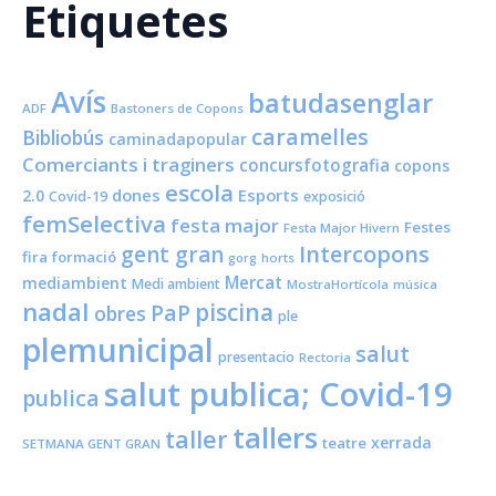
Etiquetes
Avís
batudasenglar
ADF
Bastoners de Copons
caramelles
Bibliobús
caminadapopular
Comerciants i traginers
concursfotografia
copons
escola
dones
Esports
2.0
Covid-19
exposició
femSelectiva
festa major
Festes
Festa Major Hivern
Intercopons
gent gran
fira
formació
horts
gorg
Mercat
mediambient
Medi ambient
MostraHortícola
música
nadal
piscina
PaP
obres
ple
plemunicipal
salut
presentacio
Rectoria
salut publica; Covid-19
publica
tallers
taller
xerrada
teatre
SETMANA GENT GRAN