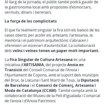
Al llarg de la jornada, el públic també podrà gaudir de
la gastronomia local amb propostes d’esmorzars,
vermuts, dinars i berenars.
La força de les complicitats
El que fa realment singular la fira són els baixos de les
cases oberts per acollir els artesans; l’artesania, la
memòria i el patrimoni arquitectònic s’abracen i
ofereixen un escenari d’autenticitat. La col·laboració
dels
veïns i veïnes tenen un paper molt important.
La
Fira Singular de Cultura Artesana
és una
iniciativa d’
ARTISANIA
, del projecte
Anoia en
Transició
del Consell Comarcal de l’Anoia i
l’Ajuntament de Copons, amb el suport dels municipis
del Bruc, la Llacuna i Sant Martí de Tous, la
Diputació
de Barcelona
i el
Consorci de Comerç, Artesania i
Moda de Catalunya (CCAM)
. També compta amb la
col·laboració del Museu de la Pell d’Igualada i Comarcal
de l’anoia i d’Anoia Patrimoni.