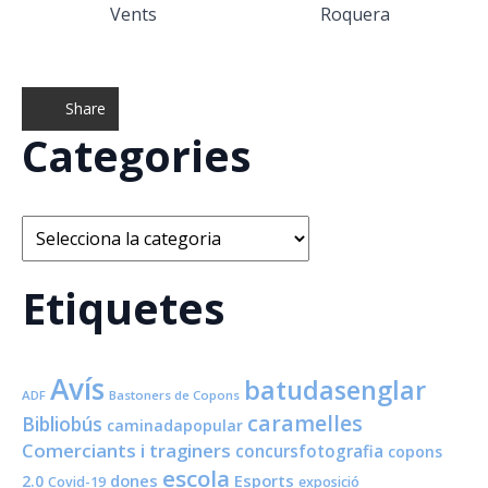
Vents
Roquera
Share
Categories
Categories
Etiquetes
Avís
batudasenglar
ADF
Bastoners de Copons
caramelles
Bibliobús
caminadapopular
Comerciants i traginers
concursfotografia
copons
escola
dones
Esports
2.0
Covid-19
exposició