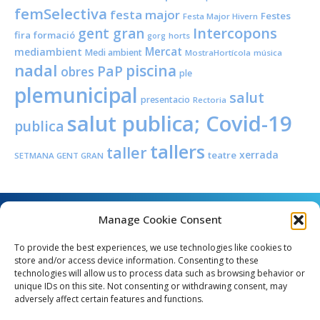
femSelectiva
festa major
Festes
Festa Major Hivern
Intercopons
gent gran
fira
formació
horts
gorg
Mercat
mediambient
Medi ambient
MostraHortícola
música
nadal
piscina
PaP
obres
ple
plemunicipal
salut
presentacio
Rectoria
salut publica; Covid-19
publica
tallers
taller
xerrada
teatre
SETMANA GENT GRAN
Manage Cookie Consent
To provide the best experiences, we use technologies like cookies to
store and/or access device information. Consenting to these
technologies will allow us to process data such as browsing behavior or
unique IDs on this site. Not consenting or withdrawing consent, may
Angel Guimerà, 8 - 08289 Copons
adversely affect certain features and functions.
Telèfon: 938 090 000 - Fax: 938 090 013