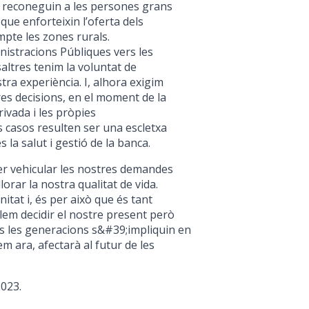
e reconeguin a les persones grans
 que enforteixin l’oferta dels
mpte les zones rurals.
nistracions Públiques vers les
altres tenim la voluntat de
tra experiència. I, alhora exigim
es decisions, en el moment de la
ivada i les pròpies
s casos resulten ser una escletxa
 la salut i gestió de la banca.
per vehicular les nostres demandes
llorar la nostra qualitat de vida.
itat i, és per això que és tant
olem decidir el nostre present però
s les generacions s&#39;impliquin en
m ara, afectarà al futur de les
2023.