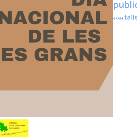
publi
tall
GRAN