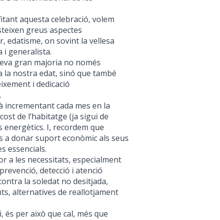
fitant aquesta celebració, volem
steixen greus aspectes
r, edatisme, on sovint la vellesa
 i generalista.
 seva gran majoria no només
la nostra edat, sinó que també
ixement i dedicació
.
tà incrementant cada mes en la
 cost de l’habitatge (ja sigui de
s energètics. I, recordem que
s a donar suport econòmic als seus
ses essencials.
ior a les necessitats, especialment
 prevenció, detecció i atenció
 contra la soledat no desitjada,
s, alternatives de reallotjament
, és per això que cal, més que