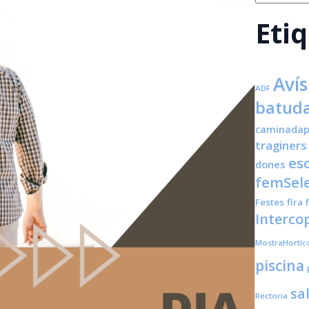
Eti
Avís
ADF
batuda
caminadap
traginers
es
dones
femSele
Festes
fira
Interco
MostraHortíc
piscina
sa
Rectoria