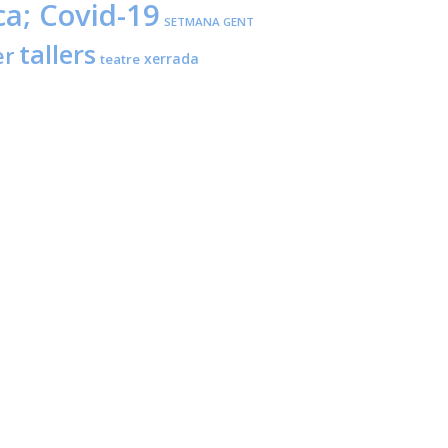
ca; Covid-19
SETMANA GENT
tallers
er
xerrada
teatre