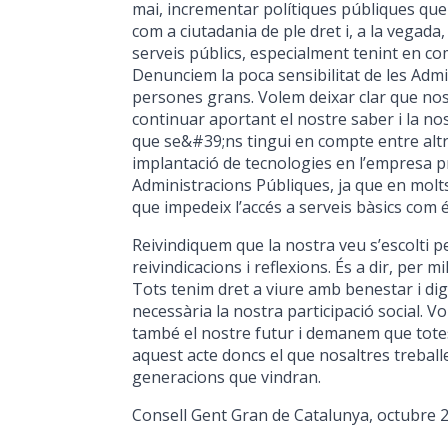
mai, incrementar polítiques públiques qu
com a ciutadania de ple dret i, a la vegada,
serveis públics, especialment tenint en co
Denunciem la poca sensibilitat de les Admi
persones grans. Volem deixar clar que nos
continuar aportant el nostre saber i la nos
que se&#39;ns tingui en compte entre altr
implantació de tecnologies en l’empresa pr
Administracions Públiques, ja que en molt
que impedeix l’accés a serveis bàsics com és
Reivindiquem que la nostra veu s’escolti 
reivindicacions i reflexions. És a dir, per mi
Tots tenim dret a viure amb benestar i dign
necessària la nostra participació social. V
també el nostre futur i demanem que tote
aquest acte doncs el que nosaltres treballe
generacions que vindran.
Consell Gent Gran de Catalunya, octubre 