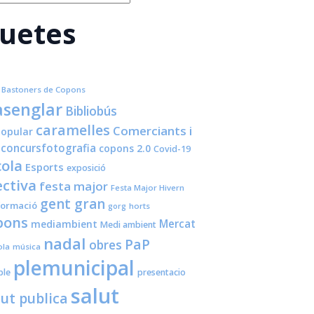
quetes
Bastoners de Copons
senglar
Bibliobús
caramelles
Comerciants i
opular
concursfotografia
copons 2.0
Covid-19
cola
Esports
exposició
ctiva
festa major
Festa Major Hivern
gent gran
formació
horts
gorg
pons
Mercat
mediambient
Medi ambient
nadal
PaP
obres
ola
música
plemunicipal
ple
presentacio
salut
lut publica