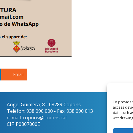
Email
To provide 
Angel Guimerà, 8 - 08289 Copons
Català
access devi
Telèfon: 938 090 000 - Fax: 938 090 013
data such a
e_mail: copons@copons.cat
withdrawing
CIF: P0807000E