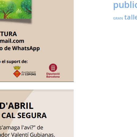
publi
tall
GRAN