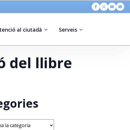
tenció al ciutadà
Serveis
 del llibre
egories
s