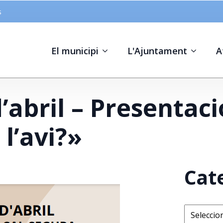
s
El municipi
L'Ajuntament
A
’abril – Presentació
l’avi?»
Cat
Categorie