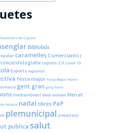
quetes
Bastoners de Copons
senglar
Bibliobús
caramelles
Comerciants i
opular
concursfotografia
copons 2.0
Covid-19
cola
Esports
exposició
ctiva
festa major
Festa Major Hivern
gent gran
formació
horts
gorg
pons
Mercat
mediambient
Medi ambient
nadal
PaP
obres
ola
música
plemunicipal
ple
presentacio
salut
lut publica