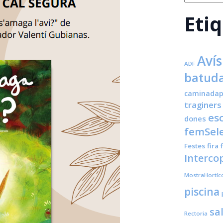
Eti
Avís
ADF
batuda
caminadap
traginers
es
dones
femSele
Festes
fira
Interco
MostraHortíc
piscina
sa
Rectoria