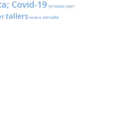
ca; Covid-19
SETMANA GENT
tallers
er
xerrada
teatre