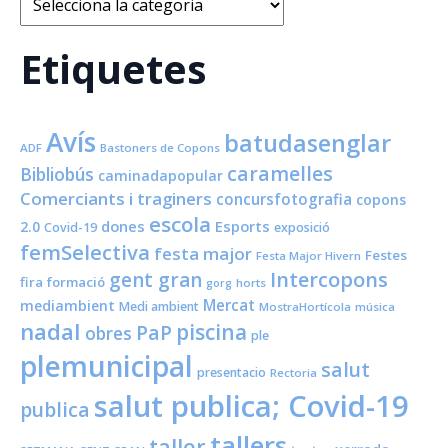
Etiquetes
Avís
batudasenglar
ADF
Bastoners de Copons
caramelles
Bibliobús
caminadapopular
Comerciants i traginers
concursfotografia
copons
escola
dones
Esports
2.0
Covid-19
exposició
femSelectiva
festa major
Festes
Festa Major Hivern
Intercopons
gent gran
fira
formació
horts
gorg
Mercat
mediambient
Medi ambient
MostraHortícola
música
nadal
piscina
PaP
obres
ple
plemunicipal
salut
presentacio
Rectoria
salut publica; Covid-19
publica
tallers
taller