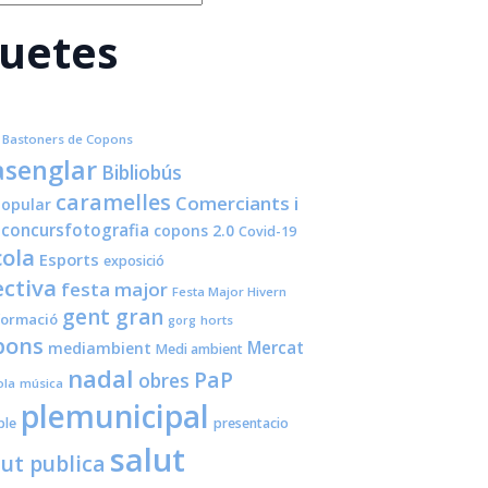
quetes
Bastoners de Copons
senglar
Bibliobús
caramelles
Comerciants i
opular
concursfotografia
copons 2.0
Covid-19
cola
Esports
exposició
ctiva
festa major
Festa Major Hivern
gent gran
formació
horts
gorg
pons
Mercat
mediambient
Medi ambient
nadal
PaP
obres
ola
música
plemunicipal
ple
presentacio
salut
lut publica