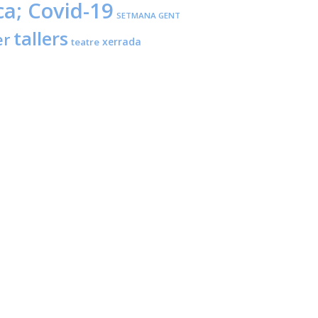
ca; Covid-19
SETMANA GENT
tallers
er
xerrada
teatre