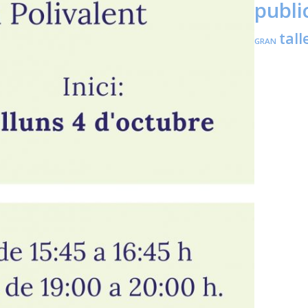
publi
tall
GRAN