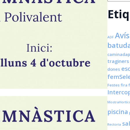
Eti
Avís
ADF
batuda
caminadap
traginers
es
dones
femSele
Festes
fira
Interco
MostraHortíc
piscina
sa
Rectoria