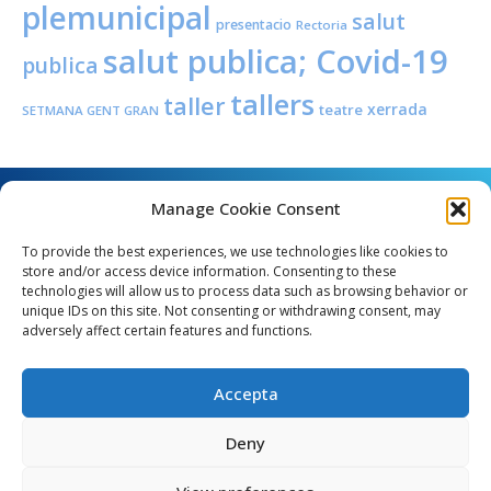
plemunicipal
salut
presentacio
Rectoria
salut publica; Covid-19
publica
tallers
taller
xerrada
teatre
SETMANA GENT GRAN
Manage Cookie Consent
To provide the best experiences, we use technologies like cookies to
store and/or access device information. Consenting to these
technologies will allow us to process data such as browsing behavior or
unique IDs on this site. Not consenting or withdrawing consent, may
Angel Guimerà, 8 - 08289 Copons
adversely affect certain features and functions.
Telèfon: 938 090 000 - Fax: 938 090 013
e_mail: copons@copons.cat
Accepta
CIF: P0807000E
Català
Deny