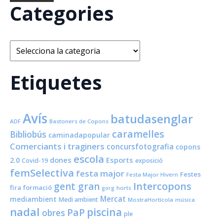
Categories
Categories
Etiquetes
Avís
batudasenglar
ADF
Bastoners de Copons
caramelles
Bibliobús
caminadapopular
Comerciants i traginers
concursfotografia
copons
escola
dones
Esports
2.0
Covid-19
exposició
femSelectiva
festa major
Festes
Festa Major Hivern
Intercopons
gent gran
fira
formació
horts
gorg
Mercat
mediambient
Medi ambient
MostraHortícola
música
nadal
piscina
PaP
obres
ple