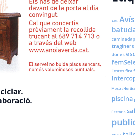
Avís
ADF
batuda
caminadap
traginers
es
dones
femSele
Festes
fira
Interco
MostraHortíc
ciclar.
piscina
laboració.
sa
Rectoria
publi
tall