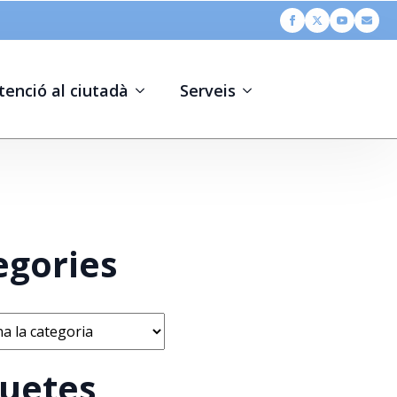
tenció al ciutadà
Serveis
egories
s
quetes