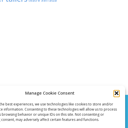
xerrada
teatre
Manage Cookie Consent
the best experiences, we use technologies like cookies to store and/or
ce information. Consenting to these technologies will allow us to process
s browsing behavior or unique IDs on this site. Not consenting or
 consent, may adversely affect certain features and functions.