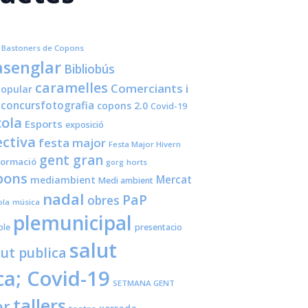
Bastoners de Copons
senglar
Bibliobús
caramelles
Comerciants i
opular
concursfotografia
copons 2.0
Covid-19
cola
Esports
exposició
ctiva
festa major
Festa Major Hivern
gent gran
formació
horts
gorg
pons
Mercat
mediambient
Medi ambient
nadal
PaP
obres
ola
música
plemunicipal
ple
presentacio
salut
lut publica
ca; Covid-19
SETMANA GENT
tallers
er