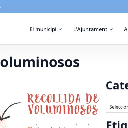
s
El municipi
L'Ajuntament
A
 voluminosos
Cat
Categorie
Eti