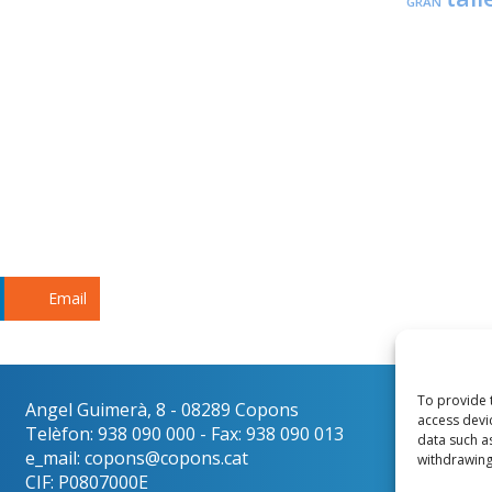
GRAN
Email
To provide 
Angel Guimerà, 8 - 08289 Copons
Català
access devi
Telèfon: 938 090 000 - Fax: 938 090 013
data such a
e_mail: copons@copons.cat
withdrawing
CIF: P0807000E