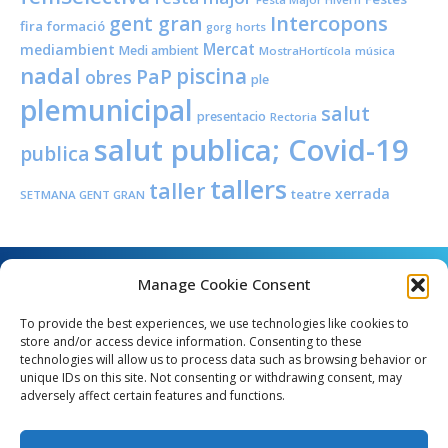
Intercopons
gent gran
fira
formació
horts
gorg
Mercat
mediambient
Medi ambient
MostraHortícola
música
nadal
piscina
PaP
obres
ple
plemunicipal
salut
presentacio
Rectoria
salut publica; Covid-19
publica
tallers
taller
xerrada
teatre
SETMANA GENT GRAN
Manage Cookie Consent
To provide the best experiences, we use technologies like cookies to
store and/or access device information. Consenting to these
technologies will allow us to process data such as browsing behavior or
unique IDs on this site. Not consenting or withdrawing consent, may
Angel Guimerà, 8 - 08289 Copons
adversely affect certain features and functions.
Telèfon: 938 090 000 - Fax: 938 090 013
e_mail: copons@copons.cat