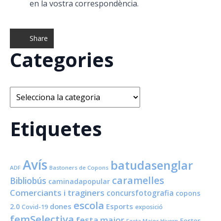
en la vostra correspondència.
Share
Categories
Categories
Etiquetes
Avís
batudasenglar
ADF
Bastoners de Copons
caramelles
Bibliobús
caminadapopular
Comerciants i traginers
concursfotografia
copons
escola
dones
Esports
2.0
Covid-19
exposició
femSelectiva
festa major
Festes
Festa Major Hivern