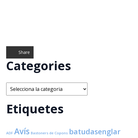
Share
Categories
Categories
Etiquetes
Avís
batudasenglar
ADF
Bastoners de Copons