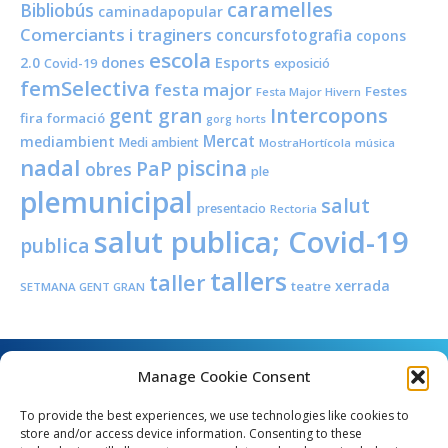
caramelles
Bibliobús
caminadapopular
Comerciants i traginers
concursfotografia
copons
escola
dones
Esports
2.0
Covid-19
exposició
femSelectiva
festa major
Festes
Festa Major Hivern
Intercopons
gent gran
fira
formació
horts
gorg
Mercat
mediambient
Medi ambient
MostraHortícola
música
nadal
piscina
PaP
obres
ple
plemunicipal
salut
presentacio
Rectoria
salut publica; Covid-19
publica
tallers
taller
xerrada
teatre
SETMANA GENT GRAN
Manage Cookie Consent
To provide the best experiences, we use technologies like cookies to
store and/or access device information. Consenting to these