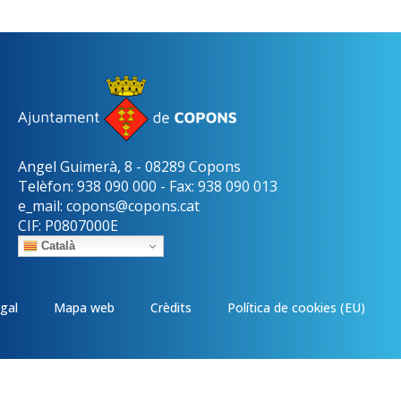
Angel Guimerà, 8 - 08289 Copons
Telèfon: 938 090 000 - Fax: 938 090 013
e_mail: copons@copons.cat
CIF: P0807000E
Català
egal
Mapa web
Crèdits
Política de cookies (EU)