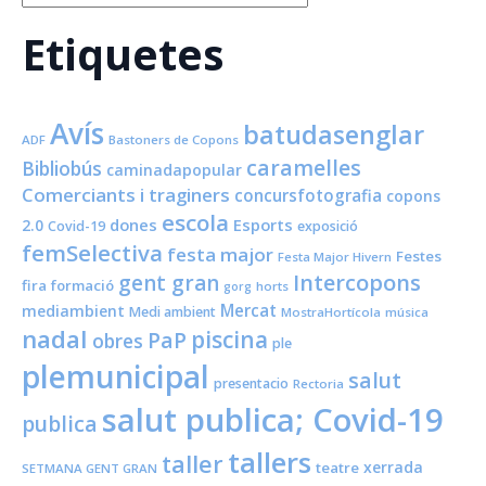
Etiquetes
Avís
batudasenglar
ADF
Bastoners de Copons
caramelles
Bibliobús
caminadapopular
Comerciants i traginers
concursfotografia
copons
escola
dones
Esports
2.0
Covid-19
exposició
femSelectiva
festa major
Festes
Festa Major Hivern
Intercopons
gent gran
fira
formació
horts
gorg
Mercat
mediambient
Medi ambient
MostraHortícola
música
nadal
piscina
PaP
obres
ple
plemunicipal
salut
presentacio
Rectoria
salut publica; Covid-19
publica
tallers
taller
xerrada
teatre
SETMANA GENT GRAN