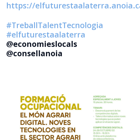
https://elfuturestaalaterra.anoia.
#TreballTalentTecnologia
#elfuturestaalaterra
@economieslocals
@consellanoia