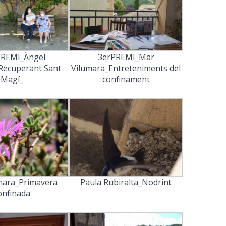
PREMI_Àngel
3erPREMI_Mar
Recuperant Sant
Vilumara_Entreteniments del
Magí_
confinament
mara_Primavera
Paula Rubiralta_Nodrint
onfinada