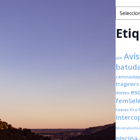
Categorie
Eti
Avís
ADF
batuda
caminadap
traginers
es
dones
femSele
Festes
fira
Interco
MostraHortíc
piscina