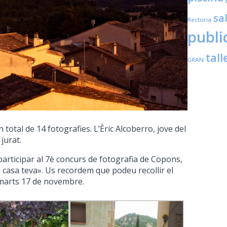
sa
Rectoria
publi
tall
GRAN
 total de 14 fotografies. L’Èric Alcoberro, jove del
 jurat.
participar al 7è concurs de fotografia de Copons,
 casa teva». Us recordem que podeu recollir el
dimarts 17 de novembre.