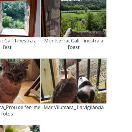
t Galí_Finestra a
Montserrat Galí_Finestra a
l’est
l’oest
a_Prou de fer-.me
Mar Vilumara_ La vigilància
fotos