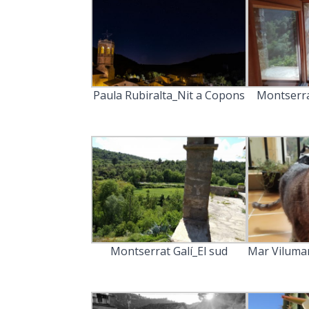
Paula Rubiralta_Nit a Copons
Montserra
Montserrat Galí_El sud
Mar Vilumar