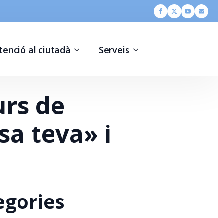
tenció al ciutadà
Serveis
urs de
sa teva» i
egories