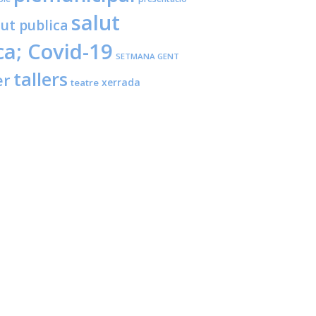
salut
lut publica
ca; Covid-19
SETMANA GENT
tallers
er
xerrada
teatre