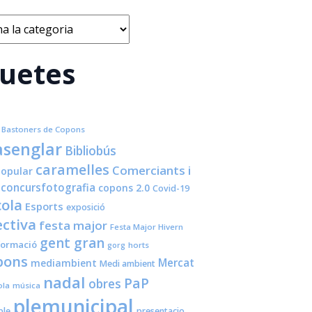
s
quetes
Bastoners de Copons
senglar
Bibliobús
caramelles
Comerciants i
opular
concursfotografia
copons 2.0
Covid-19
cola
Esports
exposició
ctiva
festa major
Festa Major Hivern
gent gran
formació
horts
gorg
pons
Mercat
mediambient
Medi ambient
nadal
PaP
obres
ola
música
plemunicipal
ple
presentacio