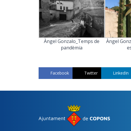
Àngel Gonzalo_Temps de
Àngel Gonz
pandèmia
e
Facebook
Twitter
LinkedIn