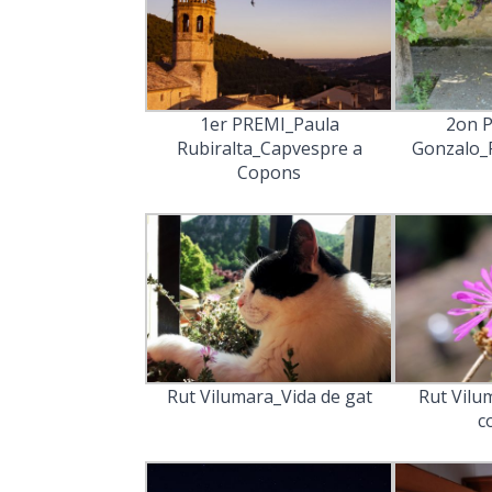
1er PREMI_Paula
2on 
Rubiralta_Capvespre a
Gonzalo_
Copons
Rut Vilumara_Vida de gat
Rut Vilu
c