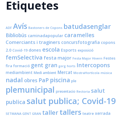
Etiquetes
Avís
batudasenglar
ADF
Bastoners de Copons
caramelles
Bibliobús
caminadapopular
Comerciants i traginers
concursfotografia
copons
escola
dones
Esports
2.0
Covid-19
exposició
femSelectiva
festa major
Festes
Festa Major Hivern
Intercopons
gent gran
fira
formació
horts
gorg
Mercat
mediambient
Medi ambient
MostraHortícola
música
nadal
piscina
PaP
obres
ple
plemunicipal
salut
presentacio
Rectoria
salut publica; Covid-19
publica
tallers
taller
xerrada
teatre
SETMANA GENT GRAN